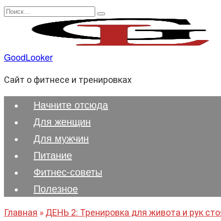
Перейти
Search
к
for:
содержанию
GoodLooker
Сайт о фитнесе и тренировках
Начните отсюда
Для женщин
Для мужчин
Питание
Фитнес-советы
Полезноe
Главная
»
ДЕНЬ 2: Тренировка для живота и рук ст