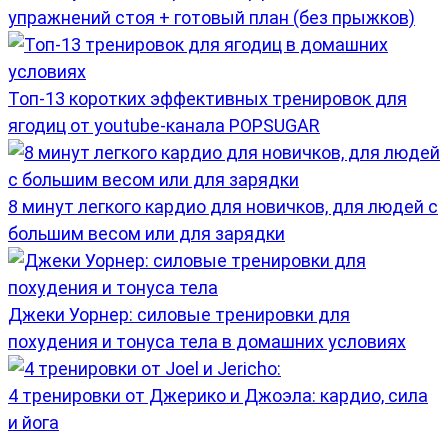
упражнений стоя + готовый план (без прыжков)
Топ-13 коротких эффективных тренировок для
ягодиц от youtube-канала POPSUGAR
8 минут легкого кардио для новичков, для людей с
большим весом или для зарядки
Джеки Уорнер: силовые тренировки для
похудения и тонуса тела в домашних условиях
4 тренировки от Джерико и Джоэла: кардио, сила
и йога