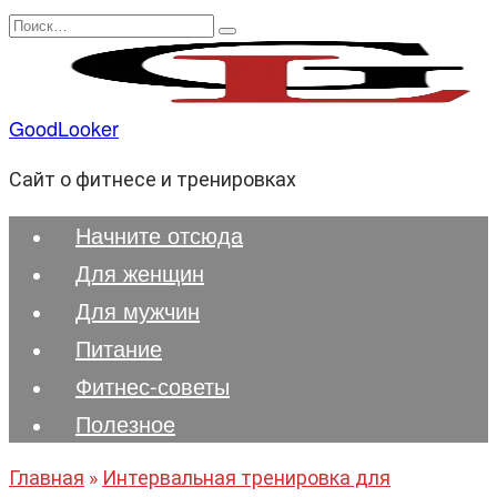
Перейти
Search
к
for:
содержанию
GoodLooker
Сайт о фитнесе и тренировках
Начните отсюда
Для женщин
Для мужчин
Питание
Фитнес-советы
Полезноe
Главная
»
Интервальная тренировка для