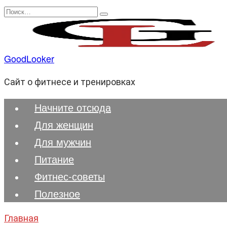
Перейти
Search
к
for:
содержанию
GoodLooker
Сайт о фитнесе и тренировках
Начните отсюда
Для женщин
Для мужчин
Питание
Фитнес-советы
Полезноe
Главная