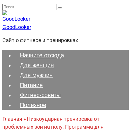
Перейти
Search
к
for:
содержанию
GoodLooker
Сайт о фитнесе и тренировках
Начните отсюда
Для женщин
Для мужчин
Питание
Фитнес-советы
Полезноe
Главная
»
Низкоударная тренировка от
проблемных зон на полу: Программа для