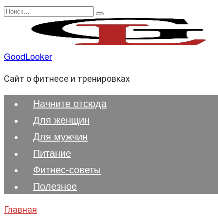
Перейти
Search
к
for:
содержанию
GoodLooker
Сайт о фитнесе и тренировках
Начните отсюда
Для женщин
Для мужчин
Питание
Фитнес-советы
Полезноe
Главная