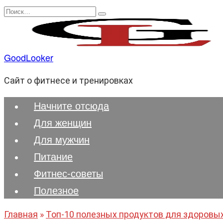
Перейти
Search
к
for:
содержанию
GoodLooker
Сайт о фитнесе и тренировках
Начните отсюда
Для женщин
Для мужчин
Питание
Фитнес-советы
Полезноe
Главная
»
Топ-10 полезных продуктов для здоровых