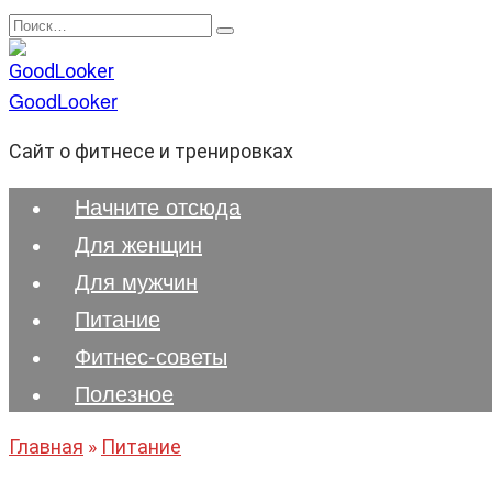
Перейти
Search
к
for:
содержанию
GoodLooker
Сайт о фитнесе и тренировках
Начните отсюда
Для женщин
Для мужчин
Питание
Фитнес-советы
Полезноe
Главная
»
Питание