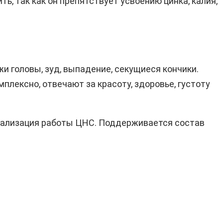
ь, так как он препятствует усвоению цинка, калия,
и головы, зуд, выпадение, секущиеся кончики.
лексно, отвечают за красоту, здоровье, густоту
рмализация работы ЦНС. Поддерживается состав