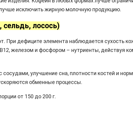
ие изделия. Кофеин в любых формах лучше ограничит
е лучше исключить жирную молочную продукцию.
 сельдь, лосось)
т. При дефиците элемента наблюдается сухость кож
12, железом и фосфором – нутриенты, действуя комп
с сосудами, улучшение сна, плотности костей и но
 ускоряются обменные процессы.
орции от 150 до 200 г.