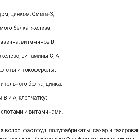
ом, цинком, Омега-3;
мого белка, железа;
азеина, витаминов B;
железо, витамины C, A;
ислоты и токоферолы;
ительного белка, цинка;
B и A, клетчатку;
слотами и витаминами.
 волос: фастфуд, полуфабрикаты, сахар и газирова