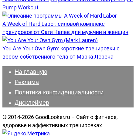
Pump Workout
A Week of Hard Labor: силовой комплекс
тренировок от Саги Калев для мужчин и женщин
You Are Your Own Gym: короткие тренировки с
весом собственного тела от Марка Лорена
На главную
Реклама
Политика конфиденциальности
Дисклеймер
© 2014-2026 GoodLooker.ru – Сайт о фитнесе,
здоровье и эффективных тренировках