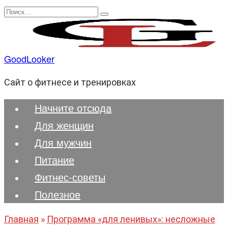
Перейти
Search
к
for:
содержанию
GoodLooker
Сайт о фитнесе и тренировках
Начните отсюда
Для женщин
Для мужчин
Питание
Фитнес-советы
Полезноe
Главная
»
Программа «для ленивых»: несложные