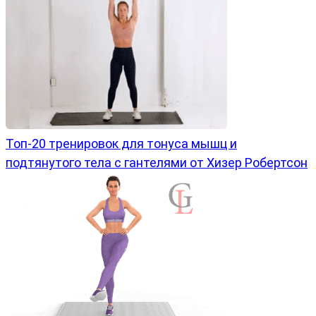
Топ-20 тренировок для тонуса мышц и
подтянутого тела с гантелями от Хизер Робертсон