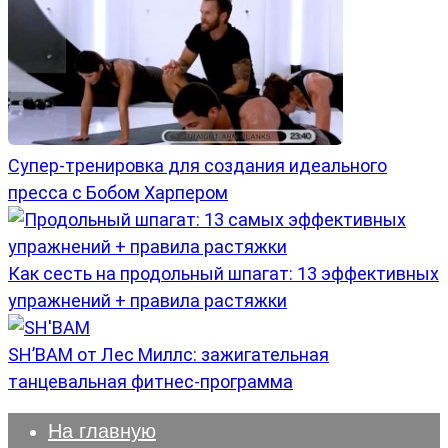
Супер-тренировка для создания идеального
пресса с Бобом Харпером
Как сесть на продольный шпагат: 13 эффективных
упражнений + правила растяжки
SH’BAM от Лес Миллс: зажигательная
танцевальная фитнес-программа
На главную