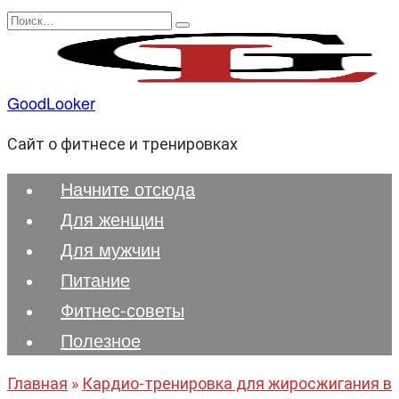
Перейти
Search
к
for:
содержанию
GoodLooker
Сайт о фитнесе и тренировках
Начните отсюда
Для женщин
Для мужчин
Питание
Фитнес-советы
Полезноe
Главная
»
Кардио-тренировка для жиросжигания в