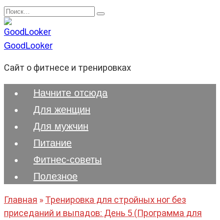
Перейти
Search
к
for:
содержанию
GoodLooker
Сайт о фитнесе и тренировках
Начните отсюда
Для женщин
Для мужчин
Питание
Фитнес-советы
Полезноe
Главная
»
Тренировка для стройных ног без
приседаний и выпадов: День 5 (Программа для