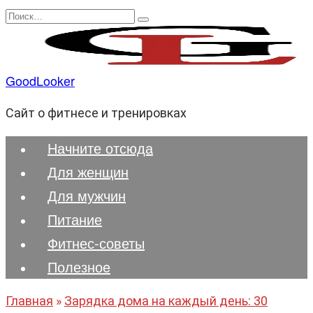
Перейти
Search
к
for:
содержанию
GoodLooker
Сайт о фитнесе и тренировках
Начните отсюда
Для женщин
Для мужчин
Питание
Фитнес-советы
Полезноe
Главная
»
Зарядка дома на каждый день: 30