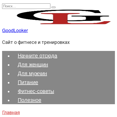
Перейти
Search
к
for:
содержанию
GoodLooker
Сайт о фитнесе и тренировках
Начните отсюда
Для женщин
Для мужчин
Питание
Фитнес-советы
Полезноe
Главная