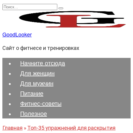
Перейти
Search
к
for:
содержанию
GoodLooker
Сайт о фитнесе и тренировках
Начните отсюда
Для женщин
Для мужчин
Питание
Фитнес-советы
Полезноe
Главная
»
Топ-35 упражнений для раскрытия