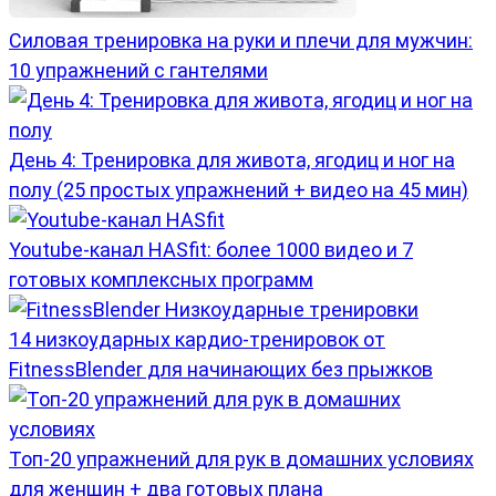
Силовая тренировка на руки и плечи для мужчин:
10 упражнений с гантелями
День 4: Тренировка для живота, ягодиц и ног на
полу (25 простых упражнений + видео на 45 мин)
Youtube-канал HASfit: более 1000 видео и 7
готовых комплексных программ
14 низкоударных кардио-тренировок от
FitnessBlender для начинающих без прыжков
Топ-20 упражнений для рук в домашних условиях
для женщин + два готовых плана