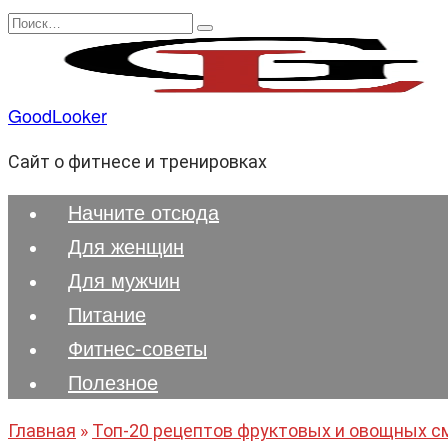
Перейти
Search
к
for:
содержанию
GoodLooker
Сайт о фитнесе и тренировках
Начните отсюда
Для женщин
Для мужчин
Питание
Фитнес-советы
Полезноe
Главная
»
Топ-20 рецептов фруктовых и овощных с