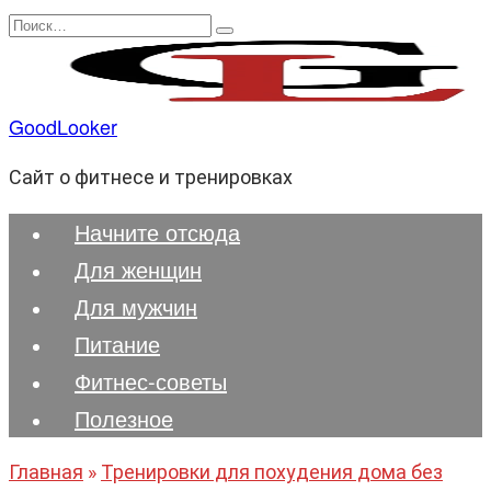
Перейти
Search
к
for:
содержанию
GoodLooker
Сайт о фитнесе и тренировках
Начните отсюда
Для женщин
Для мужчин
Питание
Фитнес-советы
Полезноe
Главная
»
Тренировки для похудения дома без