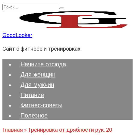
Перейти
Search
к
for:
содержанию
GoodLooker
Сайт о фитнесе и тренировках
Начните отсюда
Для женщин
Для мужчин
Питание
Фитнес-советы
Полезноe
Главная
»
Тренировка от дряблости рук: 20