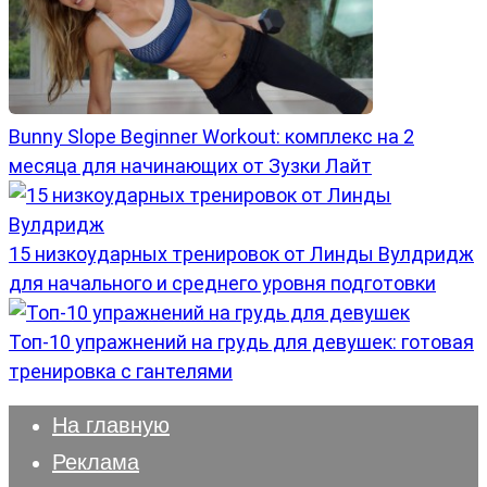
Bunny Slope Beginner Workout: комплекс на 2
месяца для начинающих от Зузки Лайт
15 низкоударных тренировок от Линды Вулдридж
для начального и среднего уровня подготовки
Топ-10 упражнений на грудь для девушек: готовая
тренировка с гантелями
На главную
Реклама