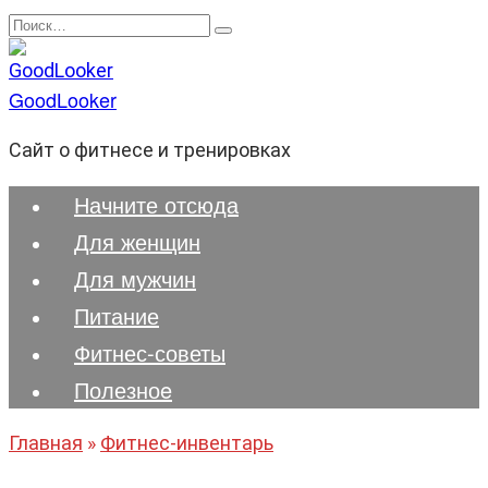
Перейти
Search
к
for:
содержанию
GoodLooker
Сайт о фитнесе и тренировках
Начните отсюда
Для женщин
Для мужчин
Питание
Фитнес-советы
Полезноe
Главная
»
Фитнес-инвентарь