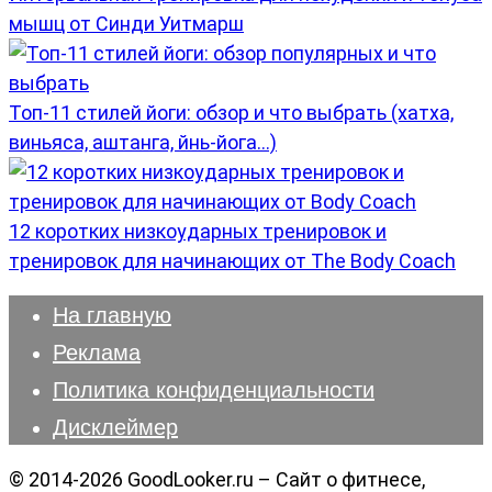
мышц от Синди Уитмарш
Топ-11 стилей йоги: обзор и что выбрать (хатха,
виньяса, аштанга, йнь-йога…)
12 коротких низкоударных тренировок и
тренировок для начинающих от The Body Coach
На главную
Реклама
Политика конфиденциальности
Дисклеймер
© 2014-2026 GoodLooker.ru – Сайт о фитнесе,