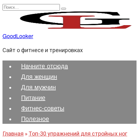
Перейти
Search
к
for:
содержанию
GoodLooker
Сайт о фитнесе и тренировках
Начните отсюда
Для женщин
Для мужчин
Питание
Фитнес-советы
Полезноe
Главная
»
Топ-30 упражнений для стройных ног