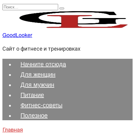
Перейти
Search
к
for:
содержанию
GoodLooker
Сайт о фитнесе и тренировках
Начните отсюда
Для женщин
Для мужчин
Питание
Фитнес-советы
Полезноe
Главная