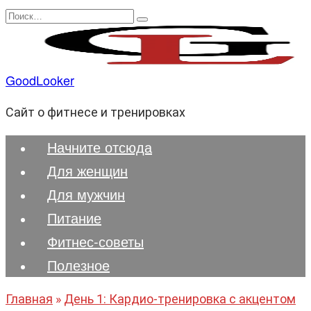
Перейти
Search
к
for:
содержанию
GoodLooker
Сайт о фитнесе и тренировках
Начните отсюда
Для женщин
Для мужчин
Питание
Фитнес-советы
Полезноe
Главная
»
День 1: Кардио-тренировка с акцентом