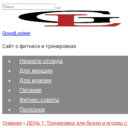
Перейти
Search
к
for:
содержанию
GoodLooker
Сайт о фитнесе и тренировках
Начните отсюда
Для женщин
Для мужчин
Питание
Фитнес-советы
Полезноe
Главная
»
ДЕНЬ 1: Тренировка для бедер и ягодиц 