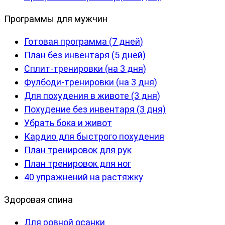
Программы для мужчин
Готовая программа (7 дней)
План без инвентаря (5 дней)
Сплит-тренировки (на 3 дня)
Фулбоди-тренировки (на 3 дня)
Для похудения в животе (3 дня)
Похудение без инвентаря (3 дня)
Убрать бока и живот
Кардио для быстрого похудения
План тренировок для рук
План тренировок для ног
40 упражнений на растяжку
Здоровая спина
Для ровной осанки