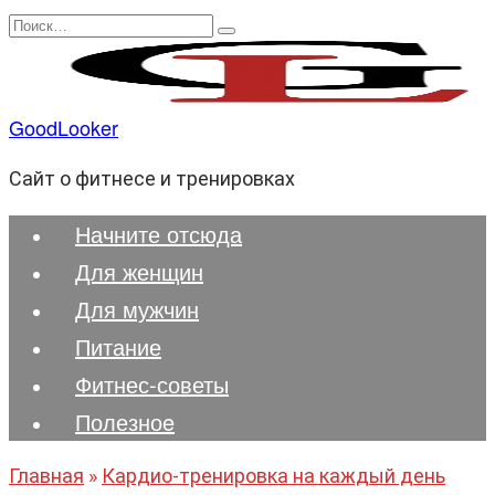
Перейти
Search
к
for:
содержанию
GoodLooker
Сайт о фитнесе и тренировках
Начните отсюда
Для женщин
Для мужчин
Питание
Фитнес-советы
Полезноe
Главная
»
Кардио-тренировка на каждый день