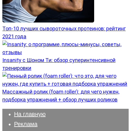
Топ-10 лучших сывороточных протеинов: рейтинг
2021 года
Insanity с Шоном Ти: обзор суперинтенсивной
тренировки
Массажный ролик (foam roller): для чего нужен,
подборка упражнений + обзор лучших роликов
На главную
Реклама