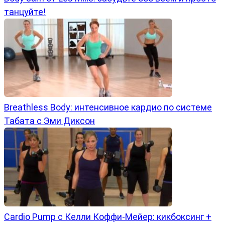
танцуйте!
Breathless Body: интенсивное кардио по системе
Табата с Эми Диксон
Cardio Pump с Келли Коффи-Мейер: кикбоксинг +