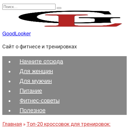
Перейти
Search
к
for:
содержанию
GoodLooker
Сайт о фитнесе и тренировках
Начните отсюда
Для женщин
Для мужчин
Питание
Фитнес-советы
Полезноe
Главная
»
Топ-20 кроссовок для тренировок: