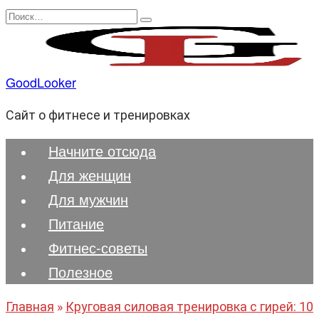
Перейти
Search
к
for:
содержанию
GoodLooker
Сайт о фитнесе и тренировках
Начните отсюда
Для женщин
Для мужчин
Питание
Фитнес-советы
Полезноe
Главная
»
Круговая силовая тренировка с гирей: 10