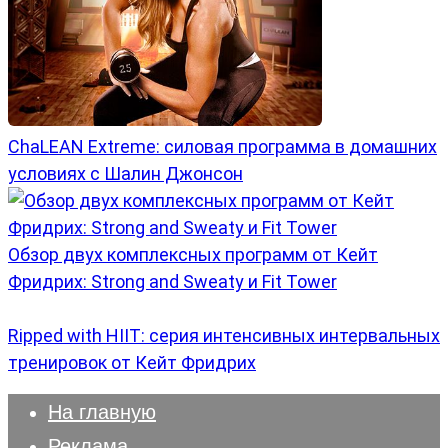
ChaLEAN Extreme: силовая программа в домашних
условиях с Шалин Джонсон
Обзор двух комплексных программ от Кейт
Фридрих: Strong and Sweaty и Fit Tower
Ripped with HIIT: серия интенсивных интервальных
тренировок от Кейт Фридрих
На главную
Реклама