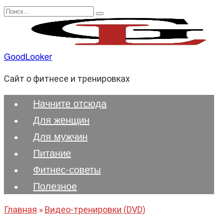
Перейти
Search
к
for:
содержанию
GoodLooker
Сайт о фитнесе и тренировках
Начните отсюда
Для женщин
Для мужчин
Питание
Фитнес-советы
Полезноe
Главная
»
Видео-тренировки (DVD)