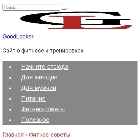
Перейти
Search
к
for:
содержанию
GoodLooker
Сайт о фитнесе и тренировках
Начните отсюда
Для женщин
Для мужчин
Питание
Фитнес-советы
Полезноe
Главная
»
Фитнес-советы