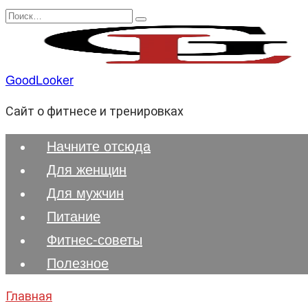
Перейти
Search
к
for:
содержанию
GoodLooker
Сайт о фитнесе и тренировках
Начните отсюда
Для женщин
Для мужчин
Питание
Фитнес-советы
Полезноe
Главная