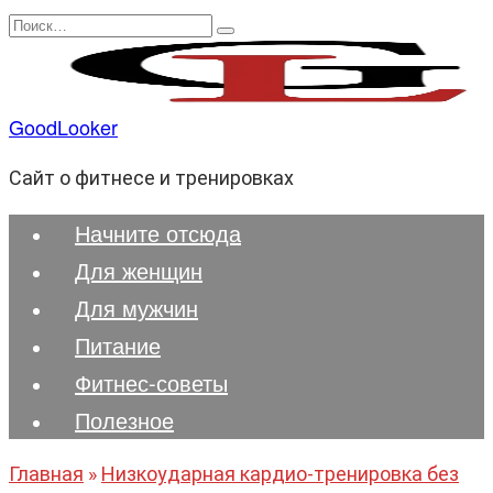
Перейти
Search
к
for:
содержанию
GoodLooker
Сайт о фитнесе и тренировках
Начните отсюда
Для женщин
Для мужчин
Питание
Фитнес-советы
Полезноe
Главная
»
Низкоударная кардио-тренировка без