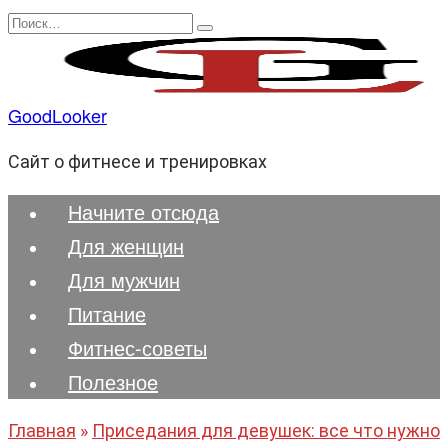
Перейти
Search
к
for:
содержанию
GoodLooker
Сайт о фитнесе и тренировках
Начните отсюда
Для женщин
Для мужчин
Питание
Фитнес-советы
Полезноe
Главная
»
Приседания для девушек: все что нужно