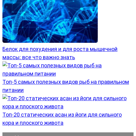
Белок для похудения и для роста мышечной
массы: все что важно знать
Топ-5 самых полезных видов рыб на правильном
питании
Топ-20 статических асан из йоги для сильного
кора и плоского живота