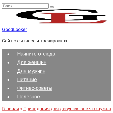
Перейти
Search
к
for:
содержанию
GoodLooker
Сайт о фитнесе и тренировках
Начните отсюда
Для женщин
Для мужчин
Питание
Фитнес-советы
Полезноe
Главная
»
Приседания для девушек: все что нужно