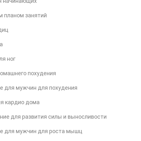
я начинающих
м планом занятий
диц
а
ля ног
домашнего похудения
е для мужчин для похудения
я кардио дома
ние для развития силы и выносливости
е для мужчин для роста мышц