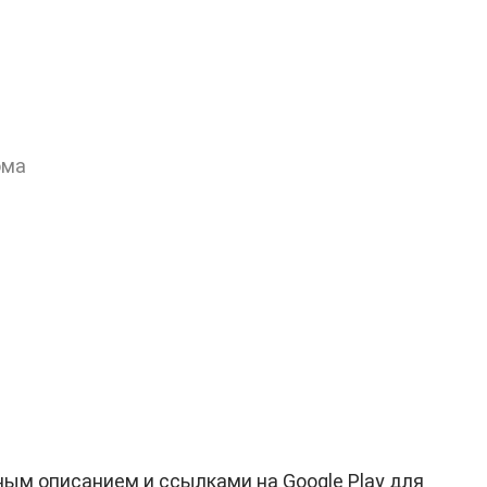
ома
ым описанием и ссылками на Google Play для