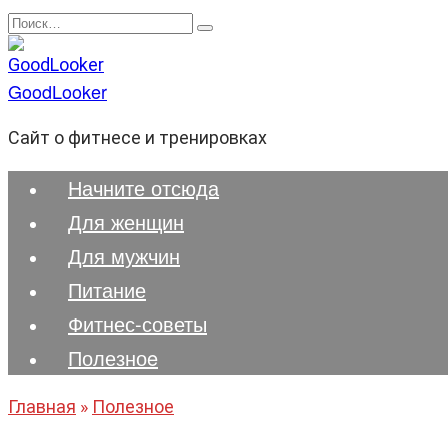
Перейти
Search
к
for:
содержанию
GoodLooker
Сайт о фитнесе и тренировках
Начните отсюда
Для женщин
Для мужчин
Питание
Фитнес-советы
Полезноe
Главная
»
Полезноe