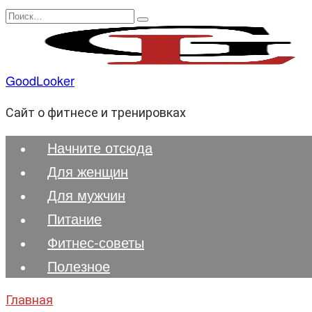
Перейти
Search
к
for:
содержанию
GoodLooker
Сайт о фитнесе и тренировках
Начните отсюда
Для женщин
Для мужчин
Питание
Фитнес-советы
Полезноe
Главная