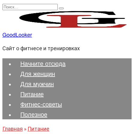
Перейти
Search
к
for:
содержанию
GoodLooker
Сайт о фитнесе и тренировках
Начните отсюда
Для женщин
Для мужчин
Питание
Фитнес-советы
Полезноe
Главная
»
Питание