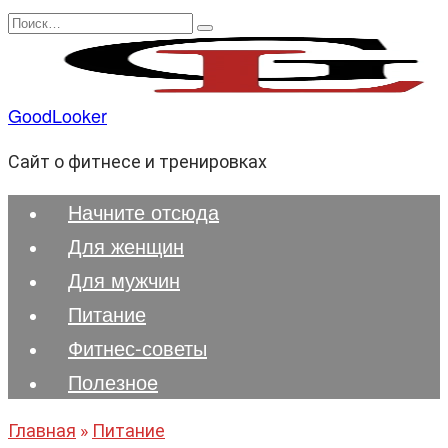
Перейти
Search
к
for:
содержанию
GoodLooker
Сайт о фитнесе и тренировках
Начните отсюда
Для женщин
Для мужчин
Питание
Фитнес-советы
Полезноe
Главная
»
Питание