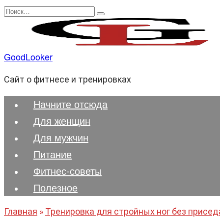
Перейти
Search
к
for:
содержанию
GoodLooker
Сайт о фитнесе и тренировках
Начните отсюда
Для женщин
Для мужчин
Питание
Фитнес-советы
Полезноe
Главная
»
Тренировка для стройных ног без присед