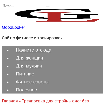
Перейти
Search
к
for:
содержанию
GoodLooker
Сайт о фитнесе и тренировках
Начните отсюда
Для женщин
Для мужчин
Питание
Фитнес-советы
Полезноe
Главная
»
Тренировка для стройных ног без