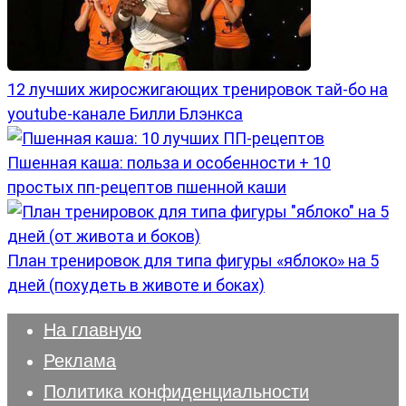
12 лучших жиросжигающих тренировок тай-бо на
youtube-канале Билли Блэнкса
Пшенная каша: польза и особенности + 10
простых пп-рецептов пшенной каши
План тренировок для типа фигуры «яблоко» на 5
дней (похудеть в животе и боках)
На главную
Реклама
Политика конфиденциальности