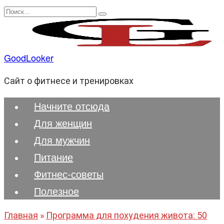
Перейти
Search
к
for:
содержанию
GoodLooker
Сайт о фитнесе и тренировках
Начните отсюда
Для женщин
Для мужчин
Питание
Фитнес-советы
Полезноe
Главная
»
Программа для похудения живота: 50