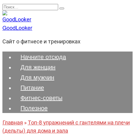
Перейти
Search
к
for:
содержанию
GoodLooker
Сайт о фитнесе и тренировках
Начните отсюда
Для женщин
Для мужчин
Питание
Фитнес-советы
Полезноe
Главная
»
Топ-8 упражнений с гантелями на плечи
(дельты) для дома и зала