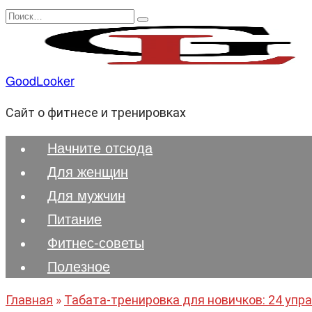
Перейти
Search
к
for:
содержанию
GoodLooker
Сайт о фитнесе и тренировках
Начните отсюда
Для женщин
Для мужчин
Питание
Фитнес-советы
Полезноe
Главная
»
Табата-тренировка для новичков: 24 упр