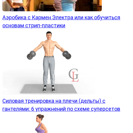
Аэробика с Кармен Электра или как обучиться
основам стрип-пластики
Силовая тренировка на плечи (дельты) с
гантелями: 6 упражнений по схеме суперсетов