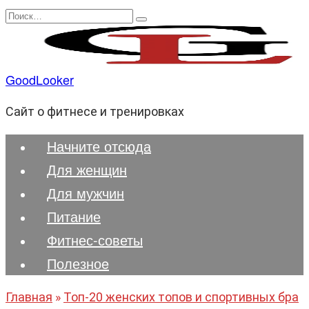
Перейти
Search
к
for:
содержанию
GoodLooker
Сайт о фитнесе и тренировках
Начните отсюда
Для женщин
Для мужчин
Питание
Фитнес-советы
Полезноe
Главная
»
Топ-20 женских топов и спортивных бра