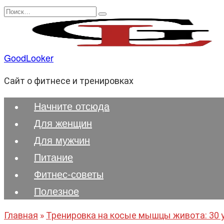
Перейти
Search
к
for:
содержанию
GoodLooker
Сайт о фитнесе и тренировках
Начните отсюда
Для женщин
Для мужчин
Питание
Фитнес-советы
Полезноe
Главная
»
Тренировка на косые мышцы живота: 30 у