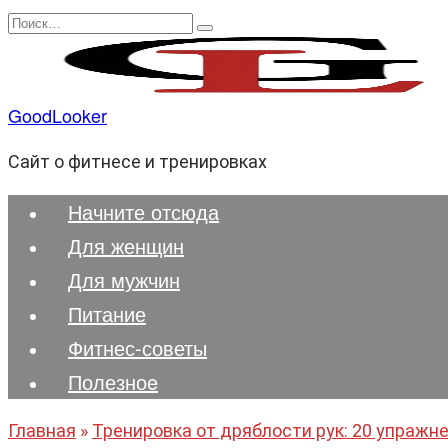
Перейти
Search
к
for:
содержанию
GoodLooker
Сайт о фитнесе и тренировках
Начните отсюда
Для женщин
Для мужчин
Питание
Фитнес-советы
Полезноe
Главная
»
Тренировка от дряблости рук: 20 упражне