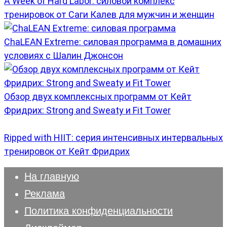
A Week of Hard Labor: силовой комплекс
тренировок от Саги Калев для мужчин и женщин
ChaLEAN Extreme: силовая программа в домашних
условиях с Шалин Джонсон
Обзор двух комплексных программ от Кейт
Фридрих: Strong and Sweaty и Fit Tower
Ripped with HIIT: серия интенсивных интервальных
тренировок от Кейт Фридрих
На главную
Реклама
Политика конфиденциальности