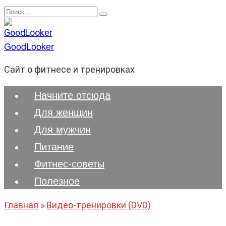
Перейти
Search
к
for:
содержанию
GoodLooker
Сайт о фитнесе и тренировках
Начните отсюда
Для женщин
Для мужчин
Питание
Фитнес-советы
Полезноe
Главная
»
Видео-тренировки (DVD)