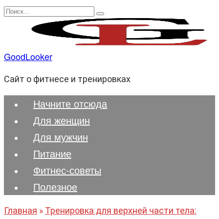
Перейти
Search
к
for:
содержанию
GoodLooker
Сайт о фитнесе и тренировках
Начните отсюда
Для женщин
Для мужчин
Питание
Фитнес-советы
Полезноe
Главная
»
Тренировка для верхней части тела: