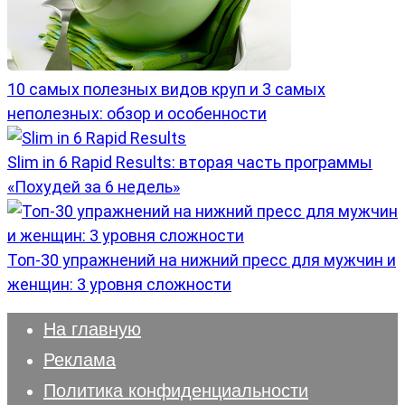
10 самых полезных видов круп и 3 самых
неполезных: обзор и особенности
Slim in 6 Rapid Results: вторая часть программы
«Похудей за 6 недель»
Топ-30 упражнений на нижний пресс для мужчин и
женщин: 3 уровня сложности
На главную
Реклама
Политика конфиденциальности