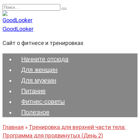
Перейти
Search
к
for:
содержанию
GoodLooker
Сайт о фитнесе и тренировках
Начните отсюда
Для женщин
Для мужчин
Питание
Фитнес-советы
Полезноe
Главная
»
Тренировка для верхней части тела:
Программа для продвинутых (День 2)