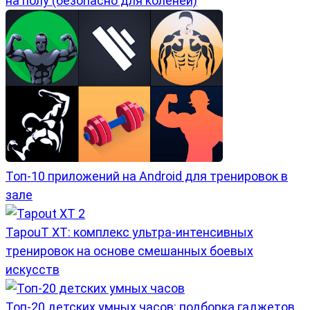
на полу (безопасно для коленей)
Топ-10 приложений на Android для тренировок в
зале
TapouT XT: комплекс ультра-интенсивных
тренировок на основе смешанных боевых
искусств
Топ-20 детских умных часов: подборка гаджетов