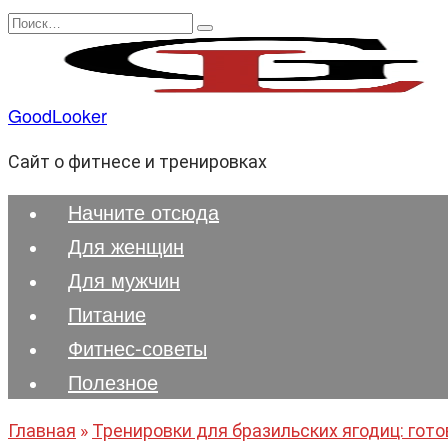
Перейти
Search
к
for:
содержанию
GoodLooker
Сайт о фитнесе и тренировках
Начните отсюда
Для женщин
Для мужчин
Питание
Фитнес-советы
Полезноe
Главная
»
Тренировки для бразильских ягодиц: гото