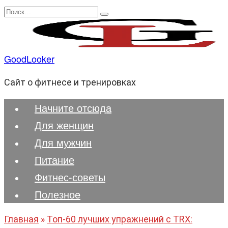
Перейти
Search
к
for:
содержанию
GoodLooker
Сайт о фитнесе и тренировках
Начните отсюда
Для женщин
Для мужчин
Питание
Фитнес-советы
Полезноe
Главная
»
Топ-60 лучших упражнений с TRX: