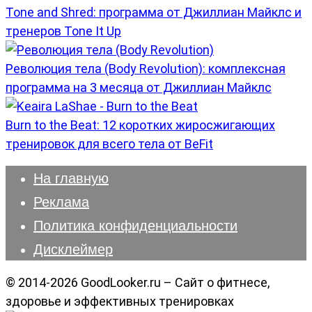
Tone and Shred: программа от Джиллиан Майклс и
тренеров Tone It Up
Революция тела (Body Revolution): комплексная
программа на 3 месяца от Джиллиан Майклс
Burn to the Beat: 12 коротких жиросжигающих
тренировок для всего тела от BeFit
На главную
Реклама
Политика конфиденциальности
Дисклеймер
© 2014-2026 GoodLooker.ru – Сайт о фитнесе,
здоровье и эффективных тренировках