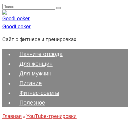
Перейти
Search
к
for:
содержанию
GoodLooker
Сайт о фитнесе и тренировках
Начните отсюда
Для женщин
Для мужчин
Питание
Фитнес-советы
Полезноe
Главная
»
YouTube-тренировки