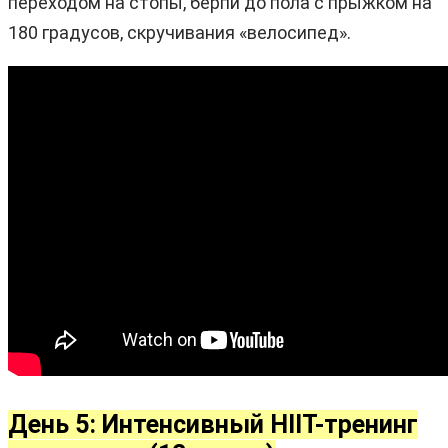
переходом на стопы, берпи до пола с прыжком на
180 градусов, скручивания «велосипед».
День 5: Интенсивный HIIT-тренинг