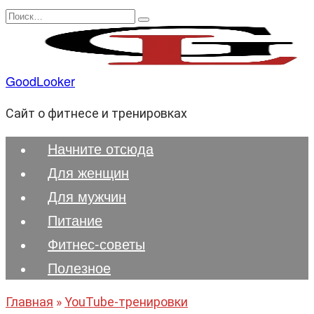
Перейти
Search
к
for:
содержанию
GoodLooker
Сайт о фитнесе и тренировках
Начните отсюда
Для женщин
Для мужчин
Питание
Фитнес-советы
Полезноe
Главная
»
YouTube-тренировки