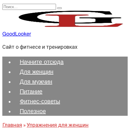
Перейти
Search
к
for:
содержанию
GoodLooker
Сайт о фитнесе и тренировках
Начните отсюда
Для женщин
Для мужчин
Питание
Фитнес-советы
Полезноe
Главная
»
Упражнения для женщин